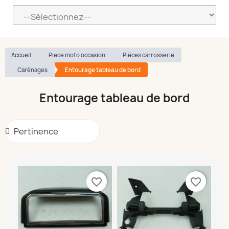
Accueil
Piece moto occasion
Pièces carrosserie
Carénages
Entourage tableau de bord
Entourage tableau de bord
favorite_border
favorite_border