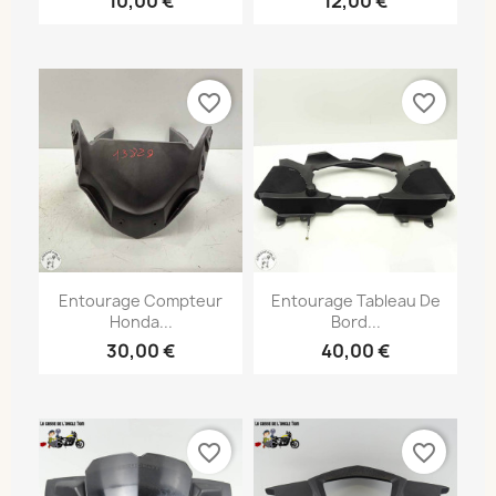
10,00 €
12,00 €
favorite_border
favorite_border
Entourage Compteur
Entourage Tableau De
Honda...
Bord...
30,00 €
40,00 €
favorite_border
favorite_border