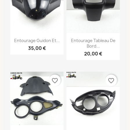
Entourage Guidon Et...
Entourage Tableau De
Bord...
35,00 €
20,00 €
favorite_border
favorite_border