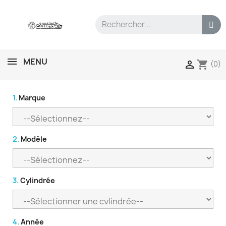
MENU
shopping_cart

(0)
1.
Marque
2.
Modèle
3.
Cylindrée
4.
Année