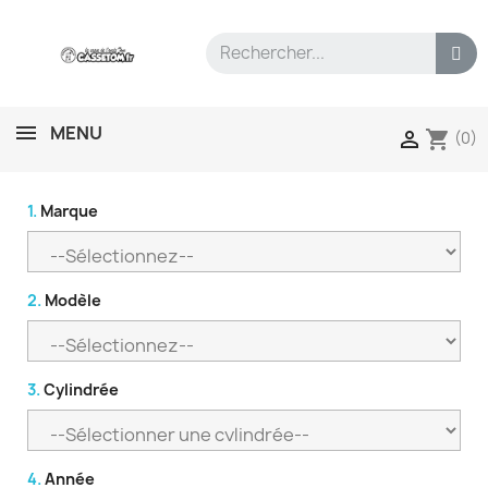
MENU
shopping_cart

(0)
1.
Marque
2.
Modèle
3.
Cylindrée
4.
Année