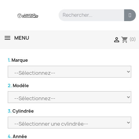
MENU
shopping_cart

(0)
1.
Marque
2.
Modèle
3.
Cylindrée
4.
Année