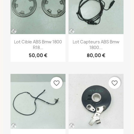
Lot Cible ABS Bmw 1800
Lot Capteurs ABS Bmw
R18...
1800...
50,00 €
80,00 €
favorite_border
favorite_border