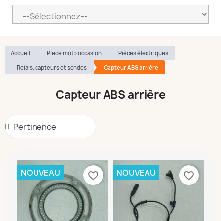
Accueil
Piece moto occasion
Pièces électriques
Relais, capteurs et sondes
Capteur ABS arrière
Capteur ABS arrière
NOUVEAU
NOUVEAU
favorite_border
favorite_border