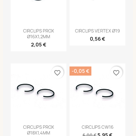
CIRCLIPS PROX
CIRCLIPS VERTEX Ø19
Ø16X1,2MM
0,56 €
2,05 €
-0,05 €
favorite_border
favorite_border
CIRCLIPS PROX
CIRCLIPS CW16
Ø18X1,4MM
5,95 €
6,00 €