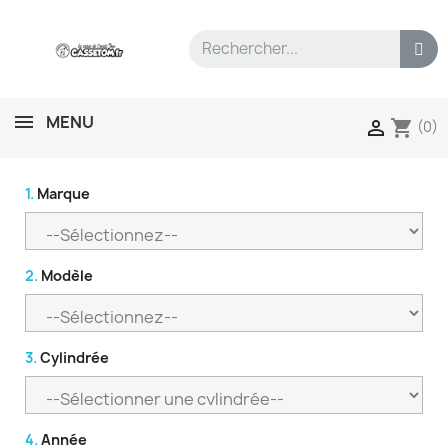
MENU
shopping_cart

(0)
1.
Marque
2.
Modèle
3.
Cylindrée
4.
Année