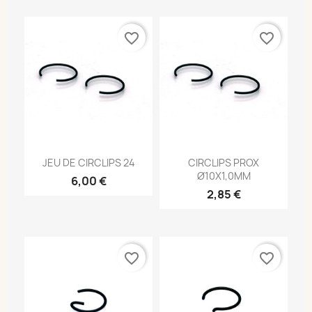
favorite_border
favorite_border
JEU DE CIRCLIPS 24
CIRCLIPS PROX
Ø10X1,0MM
6,00 €
2,85 €
favorite_border
favorite_border