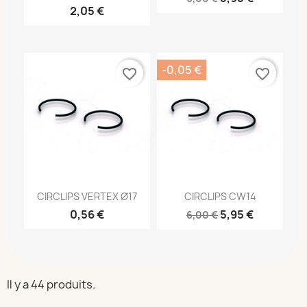
2,05 €
-0,05 €
favorite_border
favorite_border
CIRCLIPS VERTEX Ø17
CIRCLIPS CW14
0,56 €
5,95 €
6,00 €
Il y a 44 produits.