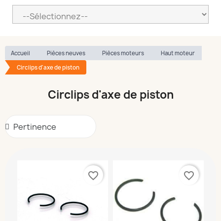
Accueil
Pièces neuves
Pièces moteurs
Haut moteur
Circlips d'axe de piston
Circlips d'axe de piston
favorite_border
favorite_border