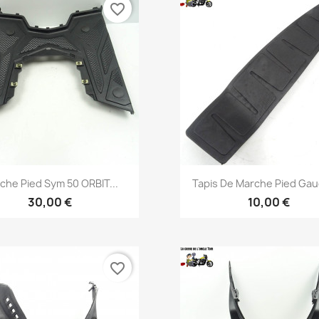
favorite_border
Aperçu rapide
Aperçu rapide


che Pied Sym 50 ORBIT...
Tapis De Marche Pied Gau
30,00 €
10,00 €
favorite_border