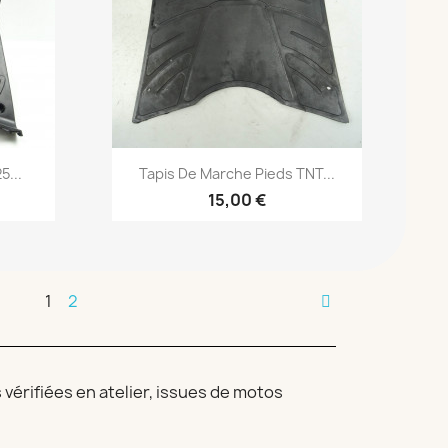
Aperçu rapide

5...
Tapis De Marche Pieds TNT...
15,00 €
1
2
érifiées en atelier, issues de motos