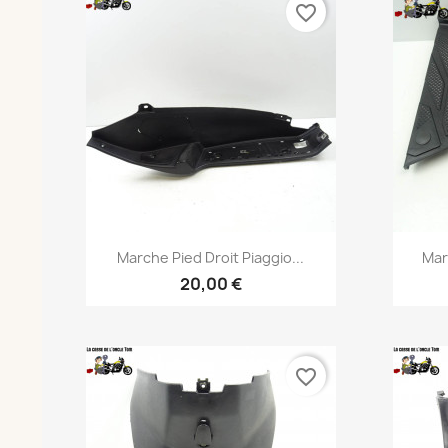
favorite_border
Aperçu rapide

Marche Pied Droit Piaggio...
Mar
20,00 €
favorite_border