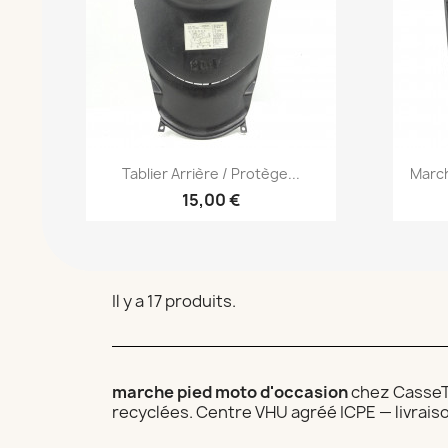
Aperçu rapide

Tablier Arrière / Protège...
March
15,00 €
Il y a 17 produits.
marche pied moto d'occasion
chez CasseTo
recyclées. Centre VHU agréé ICPE — livrais