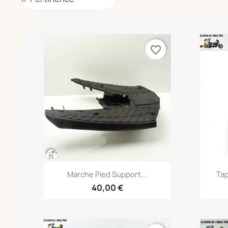
favorite_border
Aperçu rapide

Marche Pied Support...
Tap
40,00 €