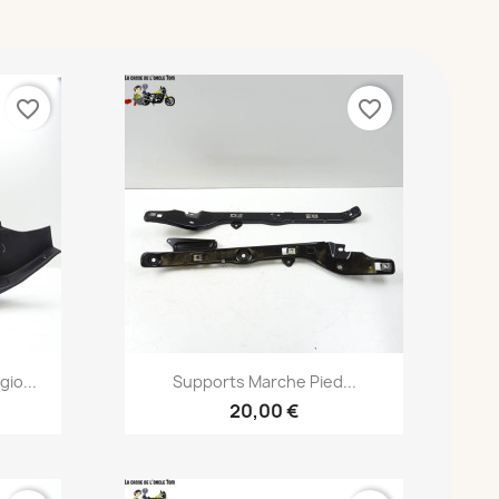
favorite_border
favorite_border
Aperçu rapide

io...
Supports Marche Pied...
20,00 €