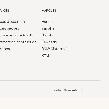
RVICES
MARQUES
èces d'occasion
Honda
èces neuves
Yamaha
prise véhicule & VHU
Suzuki
tificat de destruction
Kawasaki
propos
BMW Motorrad
KTM
contact@cassetom.fr