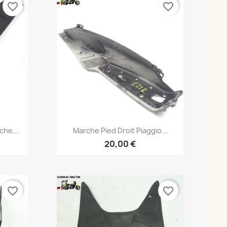
favorite_border
favorite_border
Aperçu rapide

che...
Marche Pied Droit Piaggio...
20,00 €
favorite_border
favorite_border