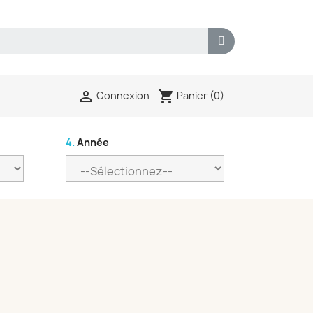
shopping_cart

Panier
(0)
Connexion
4.
Année