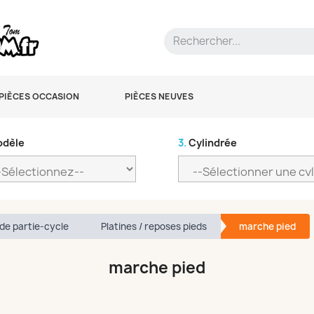
PIÈCES OCCASION
PIÈCES NEUVES
dèle
3.
Cylindrée
de partie-cycle
Platines / reposes pieds
marche pied
marche pied