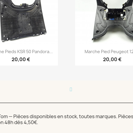
Aperçu rapide
Aperçu rapide


e Pieds KSR 50 Pandora...
Marche Pied Peugeot 12
20,00 €
20,00 €
m — Pièces disponibles en stock, toutes marques. Pièces v
on 48h dès 4,50€.