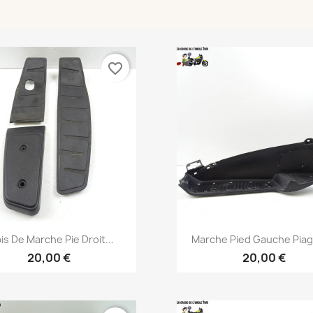
favorite_border
Aperçu rapide
Aperçu rapide


is De Marche Pie Droit...
Marche Pied Gauche Piagg
20,00 €
20,00 €