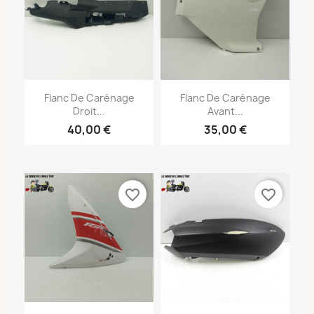
Flanc De Carénage
Flanc De Carénage
Droit...
Avant...
40,00 €
35,00 €
favorite_border
favorite_border