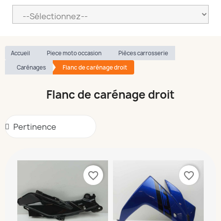
Accueil
Piece moto occasion
Pièces carrosserie
Carénages
Flanc de carénage droit
Flanc de carénage droit
favorite_border
favorite_border