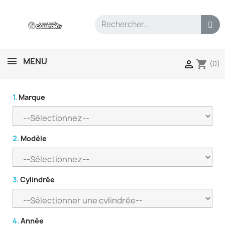
MENU
shopping_cart

(0)
1.
Marque
2.
Modèle
3.
Cylindrée
4.
Année