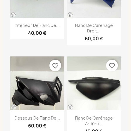
Intérieur De Flanc De...
Flanc De Carénage
Droit...
40,00 €
60,00 €
favorite_border
favorite_border
Dessous De Flanc De...
Flanc De Carénage
Arrière...
60,00 €