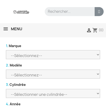
MENU
shopping_cart

(0)
1.
Marque
2.
Modèle
3.
Cylindrée
4.
Année