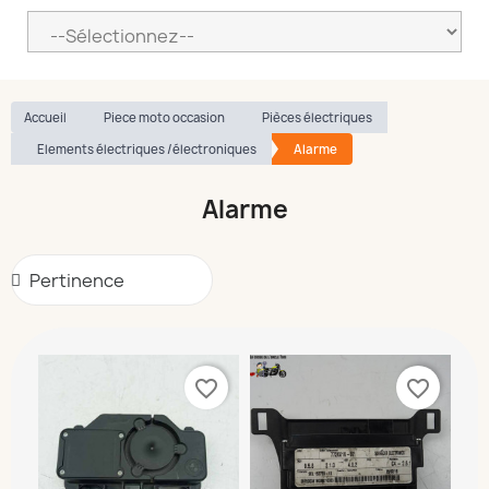
Accueil
Piece moto occasion
Pièces électriques
Elements électriques /électroniques
Alarme
Alarme
favorite_border
favorite_border