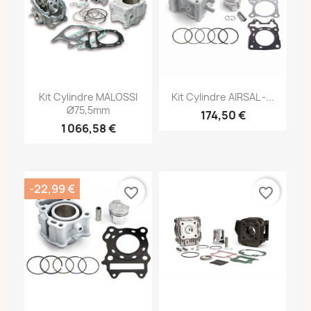
Kit Cylindre MALOSSI
Kit Cylindre AIRSAL -...
Ø75,5mm
174,50 €
1 066,58 €
-22,99 €
favorite_border
favorite_border