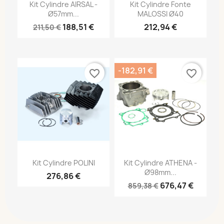
Kit Cylindre AIRSAL -
Kit Cylindre Fonte
Ø57mm...
MALOSSI Ø40
188,51 €
212,94 €
211,50 €
-182,91 €
favorite_border
favorite_border
Kit Cylindre POLINI
Kit Cylindre ATHENA -
Ø98mm...
276,86 €
676,47 €
859,38 €