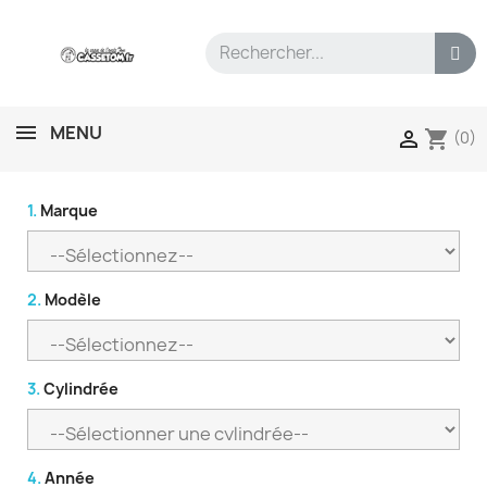
MENU
shopping_cart

(0)
1.
Marque
2.
Modèle
3.
Cylindrée
4.
Année