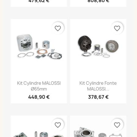
479,62 €
808,80 €
favorite_border
favorite_border
Kit Cylindre MALOSSI
Kit Cylindre Fonte
Ø65mm
MALOSSI...
448,90 €
378,67 €
favorite_border
favorite_border