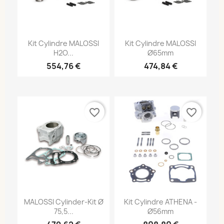
Kit Cylindre MALOSSI
Kit Cylindre MALOSSI
H2O...
Ø65mm
554,76 €
474,84 €
favorite_border
favorite_border
MALOSSI Cylinder-Kit Ø
Kit Cylindre ATHENA -
75,5...
Ø56mm