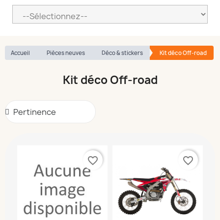
Accueil
Pièces neuves
Déco & stickers
Kit déco Off-road
Kit déco Off-road
favorite_border
favorite_border