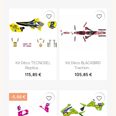
favorite_border
favorite_border
Kit Déco TECNOSEL
Kit Déco BLACKBIRD
Replica...
Traction...
115,85 €
105,85 €
-5,66 €
favorite_border
favorite_border