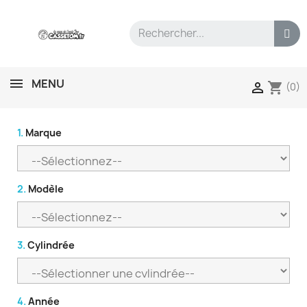
MENU
shopping_cart

(0)
1.
Marque
2.
Modèle
3.
Cylindrée
4.
Année