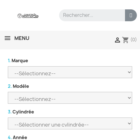
MENU
shopping_cart

(0)
1.
Marque
2.
Modèle
3.
Cylindrée
4.
Année