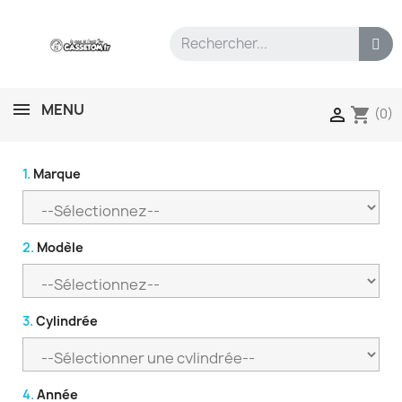
MENU
shopping_cart

(0)
1.
Marque
2.
Modèle
3.
Cylindrée
4.
Année