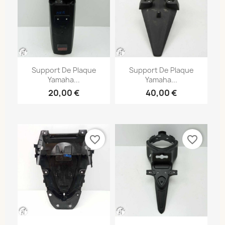
Support De Plaque
Support De Plaque
Yamaha...
Yamaha...
20,00 €
40,00 €
favorite_border
favorite_border