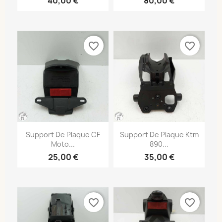
40,00 €
80,00 €
favorite_border
favorite_border
Support De Plaque CF
Support De Plaque Ktm
Moto...
890...
25,00 €
35,00 €
favorite_border
favorite_border