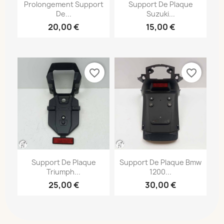
Prolongement Support
Support De Plaque
De...
Suzuki...
20,00 €
15,00 €
favorite_border
favorite_border
Support De Plaque
Support De Plaque Bmw
Triumph...
1200...
25,00 €
30,00 €