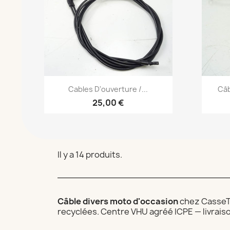
Aperçu rapide

Cables D'ouverture /...
Câb
25,00 €
Il y a 14 produits.
Câble divers moto d'occasion
chez CasseTo
recyclées. Centre VHU agréé ICPE — livrais