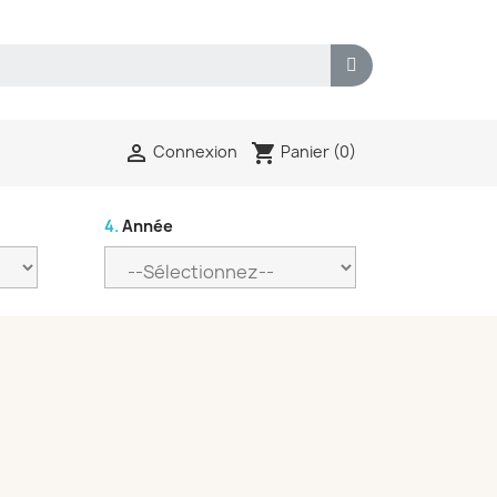
shopping_cart

Panier
(0)
Connexion
4.
Année