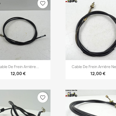
favorite_border
Aperçu rapide
Aperçu rapide


able De Frein Arrière...
Cable De Frein Arrière Ne
12,00 €
12,00 €
favorite_border