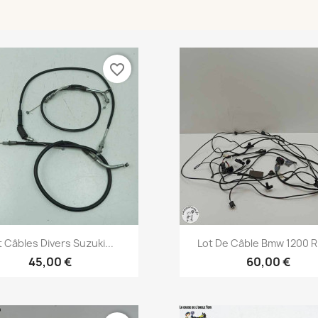
favorite_border
Aperçu rapide
Aperçu rapide


t Câbles Divers Suzuki...
Lot De Câble Bmw 1200 R 
45,00 €
60,00 €