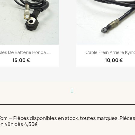
Aperçu rapide
Aperçu rapide


les De Batterie Honda...
Cable Frein Arrière Kymc
15,00 €
10,00 €
m — Pièces disponibles en stock, toutes marques. Pièces v
on 48h dès 4,50€.