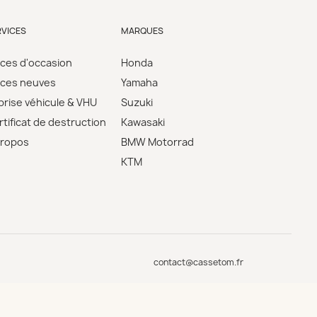
RVICES
MARQUES
èces d'occasion
Honda
èces neuves
Yamaha
prise véhicule & VHU
Suzuki
tificat de destruction
Kawasaki
propos
BMW Motorrad
KTM
contact@cassetom.fr