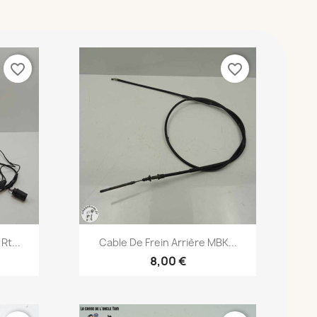
favorite_border
favorite_border
Aperçu rapide

Rt...
Cable De Frein Arrière MBK...
8,00 €