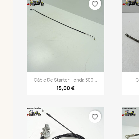
favorite_border
Aperçu rapide

Câble De Starter Honda 500...
C
15,00 €
favorite_border