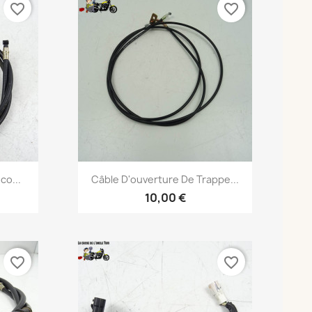
favorite_border
favorite_border
Aperçu rapide

co...
Câble D'ouverture De Trappe...
10,00 €
favorite_border
favorite_border