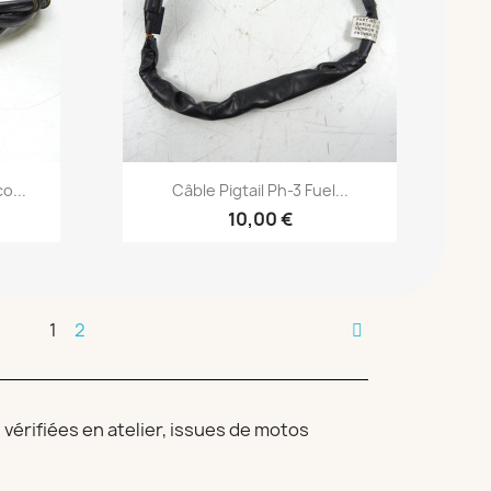
Aperçu rapide

o...
Câble Pigtail Ph-3 Fuel...
10,00 €
1
2
érifiées en atelier, issues de motos