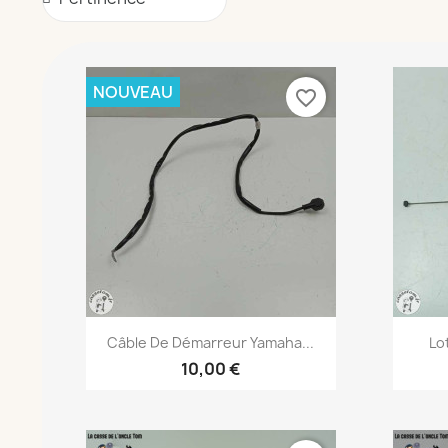
NOUVEAU
favorite_border
Aperçu rapide

Câble De Démarreur Yamaha...
Lo
10,00 €