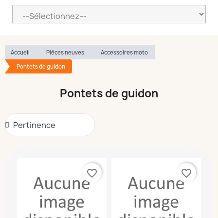
Accueil
Pièces neuves
Accessoires moto
Pontets de guidon
Pontets de guidon
favorite_border
favorite_border