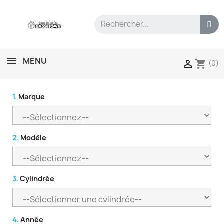
MENU
shopping_cart

(0)
1.
Marque
2.
Modèle
3.
Cylindrée
4.
Année