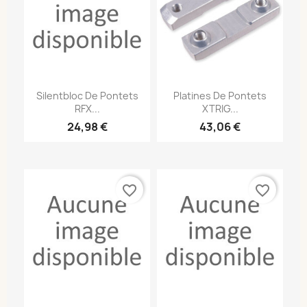
Silentbloc De Pontets
Platines De Pontets
RFX...
XTRIG...
24,98 €
43,06 €
favorite_border
favorite_border