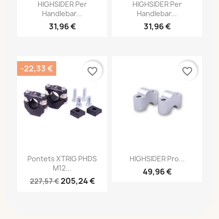
HIGHSIDER Per
HIGHSIDER Per
Handlebar...
Handlebar...
31,96 €
31,96 €
-22,33 €
favorite_border
favorite_border
Pontets XTRIG PHDS
HIGHSIDER Pro...
M12...
49,96 €
205,24 €
227,57 €