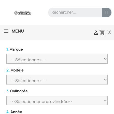
MENU
shopping_cart

(0)
1.
Marque
2.
Modèle
3.
Cylindrée
4.
Année