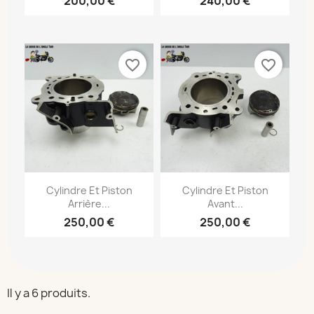
200,00 €
240,00 €
favorite_border
favorite_border
Cylindre Et Piston
Cylindre Et Piston
Arrière...
Avant...
250,00 €
250,00 €
Il y a 6 produits.