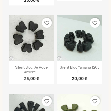
25,00 €
favorite_border
favorite_border
Silent Bloc De Roue
Silent Bloc Yamaha 1200
Arrière...
Fj...
25,00 €
20,00 €
favorite_border
favorite_border