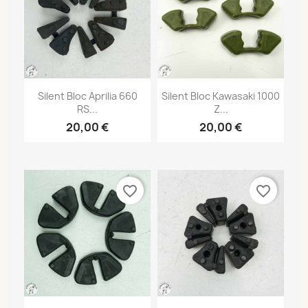
Silent Bloc Aprilia 660
Silent Bloc Kawasaki 1000
RS...
Z...
20,00 €
20,00 €
favorite_border
favorite_border