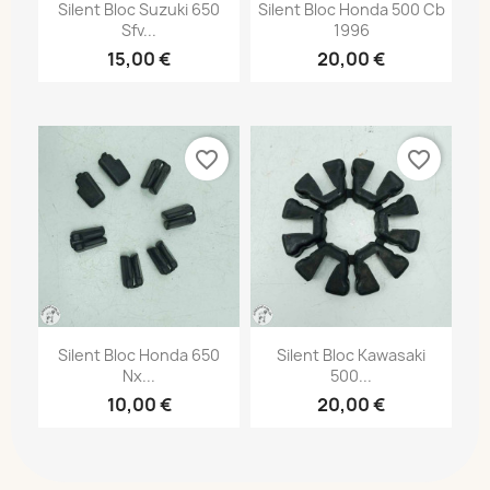
Silent Bloc Suzuki 650
Silent Bloc Honda 500 Cb
Sfv...
1996
15,00 €
20,00 €
favorite_border
favorite_border
Silent Bloc Honda 650
Silent Bloc Kawasaki
Nx...
500...
10,00 €
20,00 €