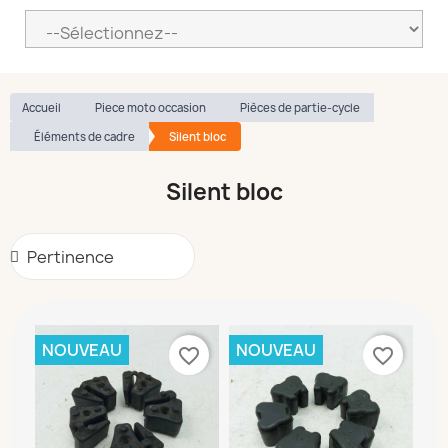
Accueil
Piece moto occasion
Pièces de partie-cycle
Éléments de cadre
Silent bloc
Silent bloc
NOUVEAU
NOUVEAU
favorite_border
favorite_border