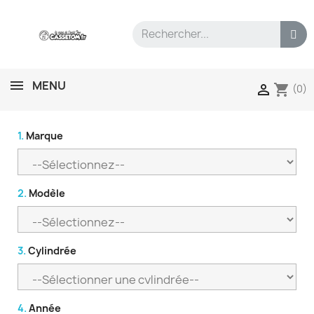
MENU
shopping_cart

(0)
1.
Marque
2.
Modèle
3.
Cylindrée
4.
Année