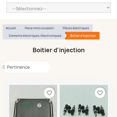
Accueil
Piece moto occasion
Pièces électriques
Elements électriques /électroniques
Boitier d'injection
Boitier d'injection
favorite_border
favorite_border