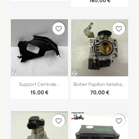
180,00 €
favorite_border
favorite_border
Support Centrale...
Boitier Papillon Yamaha...
15,00 €
70,00 €
favorite_border
favorite_border