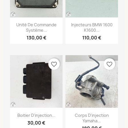
Unité De Commande
Injecteurs BMW 1600
Système...
K1600...
130,00 €
110,00 €
favorite_border
favorite_border
Boitier D'injection...
Corps D'injection
Yamaha...
30,00 €