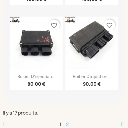
favorite_border
favorite_border
Boitier D'injection...
Boitier D'injection...
80,00 €
90,00 €
Il y a 17 produits.
1
2