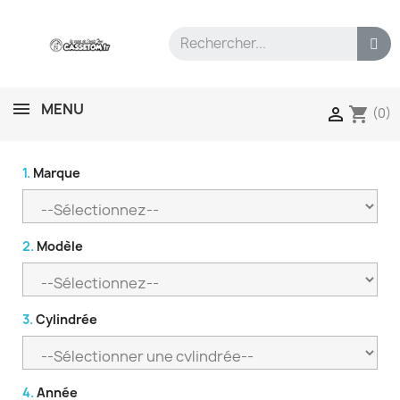
MENU
shopping_cart

(0)
1.
Marque
2.
Modèle
3.
Cylindrée
4.
Année