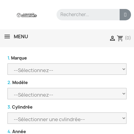
MENU
shopping_cart

(0)
1.
Marque
2.
Modèle
3.
Cylindrée
4.
Année