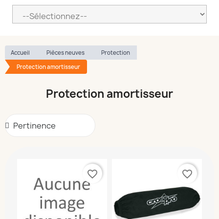
Accueil
Pièces neuves
Protection
Protection amortisseur
Protection amortisseur
favorite_border
favorite_border