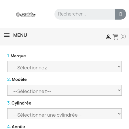
MENU
shopping_cart

(0)
1.
Marque
2.
Modèle
3.
Cylindrée
4.
Année