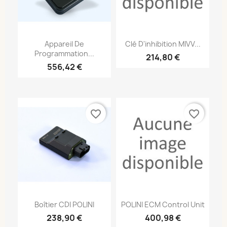
Appareil De
Clé D'inhibition MIVV...
Programmation...
214,80 €
556,42 €
favorite_border
favorite_border
Boîtier CDI POLINI
POLINI ECM Control Unit
238,90 €
400,98 €