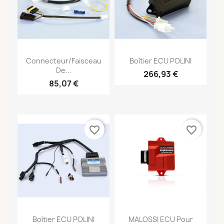
Connecteur/faisceau
Boîtier ECU POLINI
De...
266,93 €
85,07 €
favorite_border
favorite_border
Boîtier ECU POLINI
MALOSSI ECU Pour