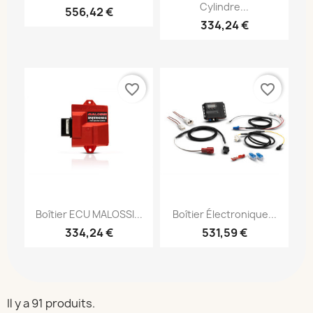
Cylindre...
556,42 €
334,24 €
favorite_border
favorite_border
Boîtier ECU MALOSSI...
Boîtier Électronique...
334,24 €
531,59 €
Il y a 91 produits.