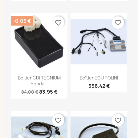
-0,05 €
favorite_border
favorite_border
Boitier CDI TECNIUM
Boîtier ECU POLINI
Honda...
556,42 €
83,95 €
84,00 €
favorite_border
favorite_border