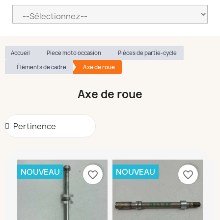
Accueil
Piece moto occasion
Pièces de partie-cycle
Éléments de cadre
Axe de roue
Axe de roue
NOUVEAU
NOUVEAU
favorite_border
favorite_border