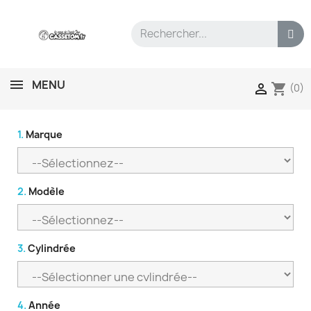
MENU
shopping_cart

(0)
1.
Marque
2.
Modèle
3.
Cylindrée
4.
Année