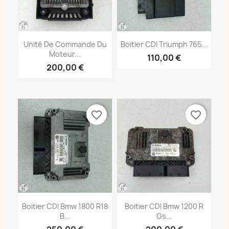
Unité De Commande Du
Boitier CDI Triumph 765...
Moteur...
110,00 €
200,00 €
favorite_border
favorite_border
Boitier CDI Bmw 1800 R18
Boitier CDI Bmw 1200 R
B...
Gs...