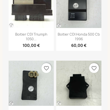
Boitier CDI Triumph
Boitier CDI Honda 500 Cb
1050...
1996
100,00 €
60,00 €
favorite_border
favorite_border