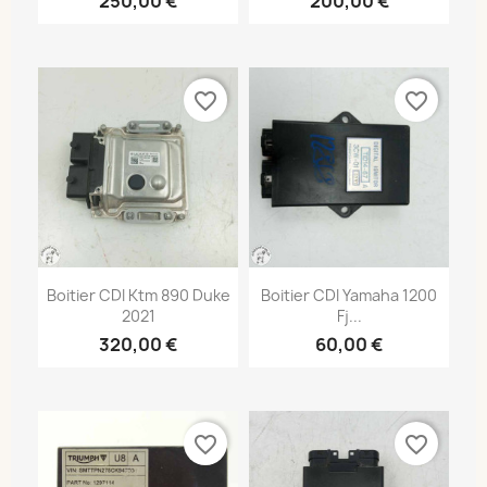
250,00 €
200,00 €
favorite_border
favorite_border
Boitier CDI Ktm 890 Duke
Boitier CDI Yamaha 1200
2021
Fj...
320,00 €
60,00 €
favorite_border
favorite_border