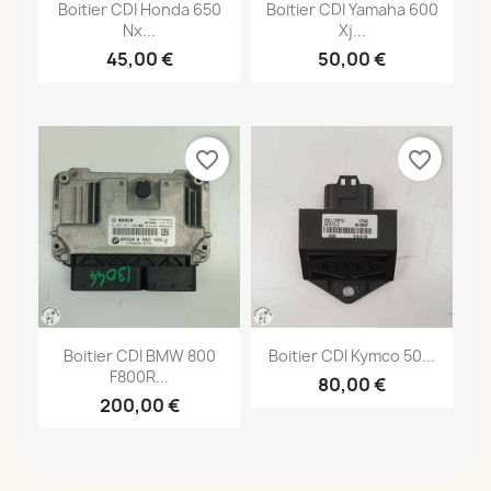
Boitier CDI Honda 650
Boitier CDI Yamaha 600
Nx...
Xj...
45,00 €
50,00 €
favorite_border
favorite_border
Boitier CDI BMW 800
Boitier CDI Kymco 50...
F800R...
80,00 €
200,00 €