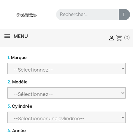
MENU
shopping_cart

(0)
1.
Marque
2.
Modèle
3.
Cylindrée
4.
Année