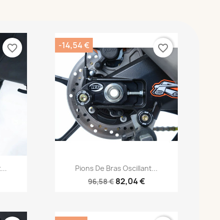
-14,54 €
favorite_border
favorite_border
Aperçu rapide

...
Pions De Bras Oscillant...
82,04 €
96,58 €