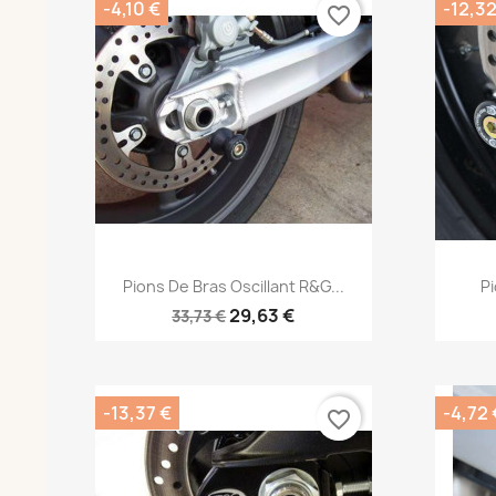
-4,10 €
-12,32
favorite_border
Aperçu rapide

Pions De Bras Oscillant R&G...
Pi
29,63 €
33,73 €
-13,37 €
-4,72 
favorite_border