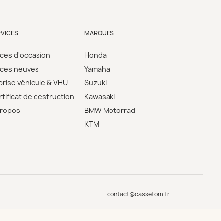
RVICES
MARQUES
èces d'occasion
Honda
èces neuves
Yamaha
prise véhicule & VHU
Suzuki
tificat de destruction
Kawasaki
propos
BMW Motorrad
KTM
contact@cassetom.fr