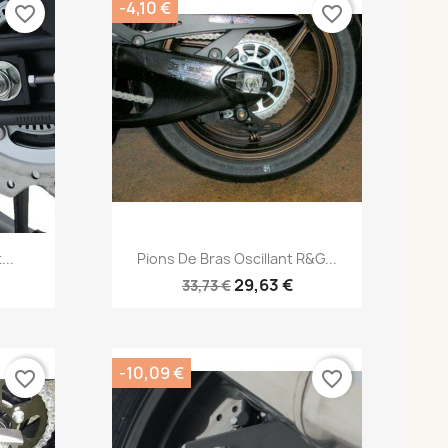
-4,10 €
favorite_border
favorite_border
Aperçu rapide

...
Pions De Bras Oscillant R&G...
29,63 €
33,73 €
-10,09 €
favorite_border
favorite_border