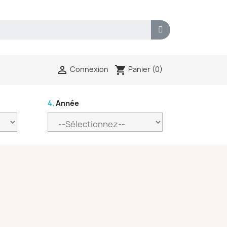
shopping_cart

Panier
(0)
Connexion
4.
Année