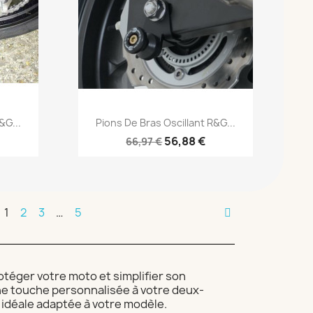
Aperçu rapide

&G...
Pions De Bras Oscillant R&G...
56,88 €
66,97 €
1
2
3
…
5
otéger votre moto et simplifier son
une touche personnalisée à votre deux-
 idéale adaptée à votre modèle.