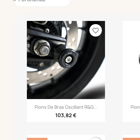
favorite_border
Aperçu rapide

Pions De Bras Oscillant R&G...
Pion
103,82 €