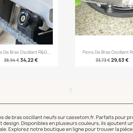
Aperçu rapide
Aperçu rapide


s De Bras Oscillant R&G...
Pions De Bras Oscillant R
34,22 €
29,63 €
38,94 €
33,73 €
de bras oscillant neufs sur cassetom.fr. Parfaits pour pr
et design. Disponibles en plusieurs couleurs, ils ajoutent 
e. Explorez notre boutique en ligne pour trouver la pièce