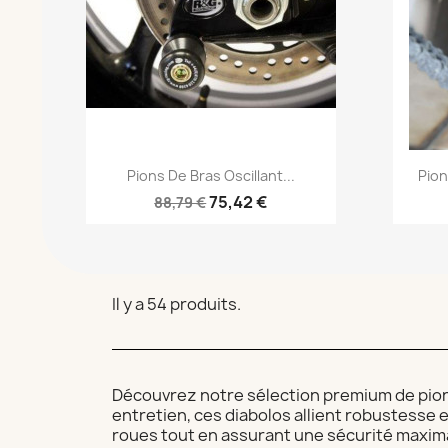
Aperçu rapide

Pions De Bras Oscillant...
Pion
75,42 €
88,79 €
Il y a 54 produits.
Découvrez notre sélection premium de pions 
entretien, ces diabolos allient robustesse 
roues tout en assurant une sécurité maximal