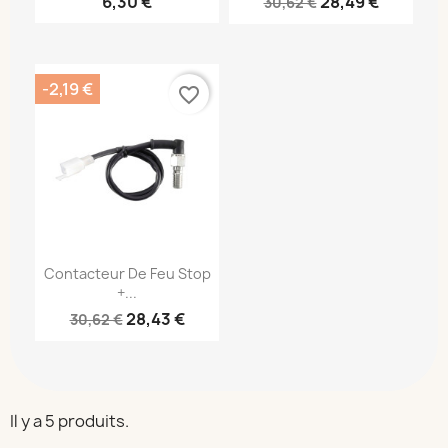
6,30 €
28,49 €
30,62 €
-2,19 €
favorite_border
Contacteur De Feu Stop
+...
28,43 €
30,62 €
Il y a 5 produits.