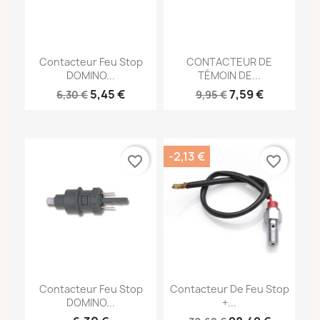
Contacteur Feu Stop
CONTACTEUR DE
DOMINO...
TÉMOIN DE...
5,45 €
7,59 €
6,30 €
9,95 €
-2,13 €
favorite_border
favorite_border
Contacteur Feu Stop
Contacteur De Feu Stop
DOMINO...
+...