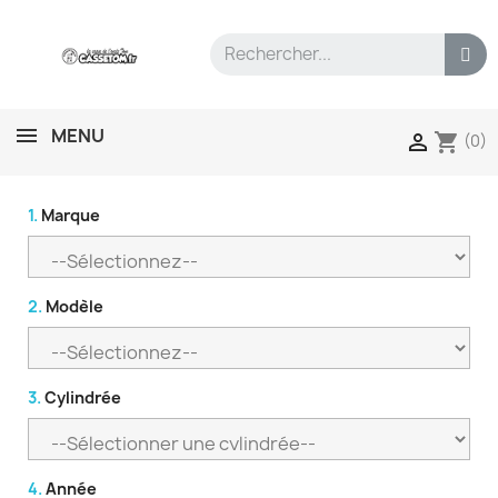
MENU
shopping_cart

(0)
1.
Marque
2.
Modèle
3.
Cylindrée
4.
Année