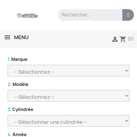
MENU
shopping_cart

(0)
1.
Marque
2.
Modèle
3.
Cylindrée
4.
Année