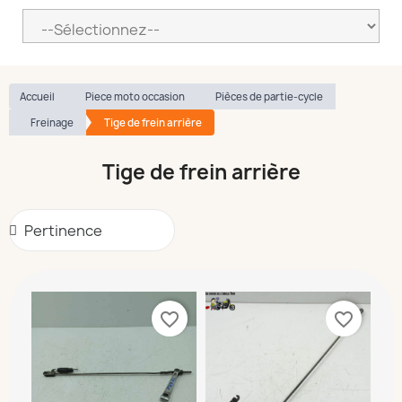
Accueil
Piece moto occasion
Pièces de partie-cycle
Freinage
Tige de frein arrière
Tige de frein arrière
favorite_border
favorite_border