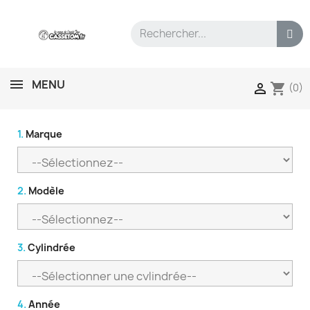
MENU
shopping_cart

(0)
1.
Marque
2.
Modèle
3.
Cylindrée
4.
Année