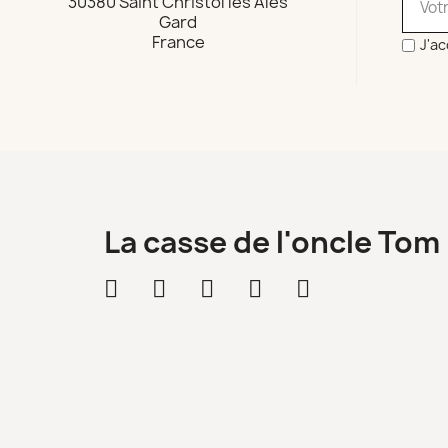
30380 Saint Christol les Ales
Gard
France
J'ac
La casse de l'oncle Tom