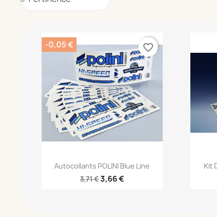
-0,05 €
favorite_border
Aperçu rapide

Autocollants POLINI Blue Line
Kit 
3,66 €
3,71 €