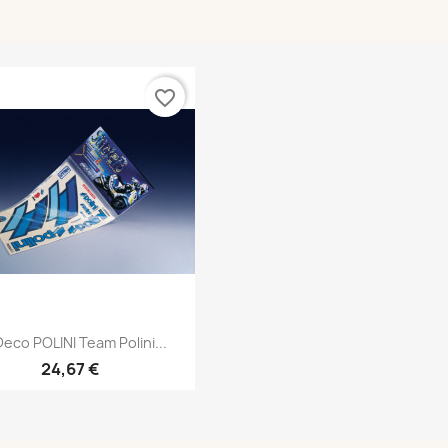
favorite_border
Aperçu rapide

Deco POLINI Team Polini...
24,67 €