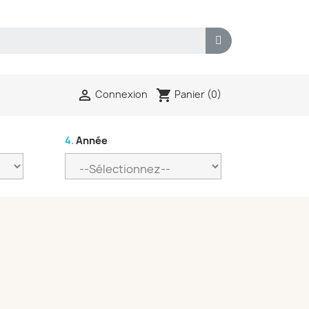
shopping_cart

Panier
(0)
Connexion
4.
Année