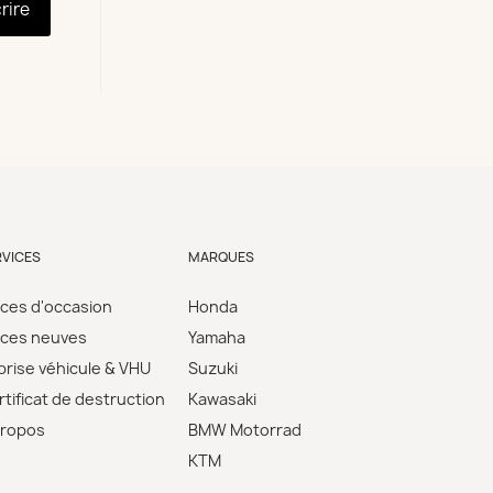
crire
RVICES
MARQUES
èces d'occasion
Honda
èces neuves
Yamaha
prise véhicule & VHU
Suzuki
tificat de destruction
Kawasaki
propos
BMW Motorrad
KTM