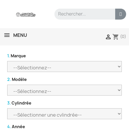
MENU
shopping_cart

(0)
1.
Marque
2.
Modèle
3.
Cylindrée
4.
Année