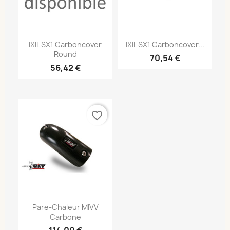
IXIL SX1 Carboncover
IXIL SX1 Carboncover...
Round
70,54 €
56,42 €
favorite_border
Pare-Chaleur MIVV
Carbone