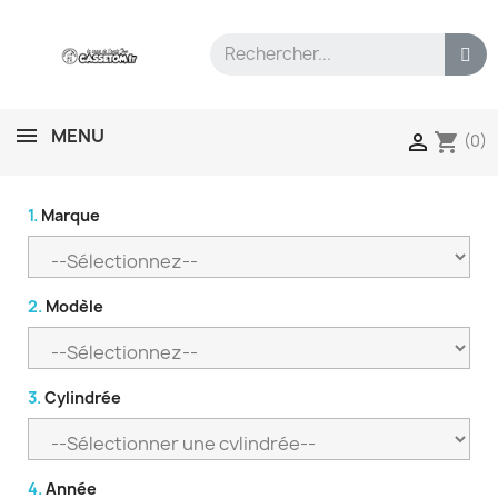
MENU
shopping_cart

(0)
1.
Marque
2.
Modèle
3.
Cylindrée
4.
Année