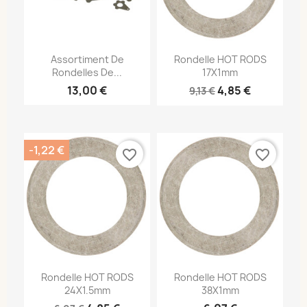
Assortiment De
Rondelle HOT RODS
Rondelles De...
17X1mm
13,00 €
4,85 €
9,13 €
-1,22 €
favorite_border
favorite_border
Rondelle HOT RODS
Rondelle HOT RODS
24X1.5mm
38X1mm