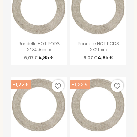
Rondelle HOT RODS
Rondelle HOT RODS
24X0.85mm
28X1mm
4,85 €
4,85 €
6,07 €
6,07 €
-1,22 €
-1,22 €
favorite_border
favorite_border