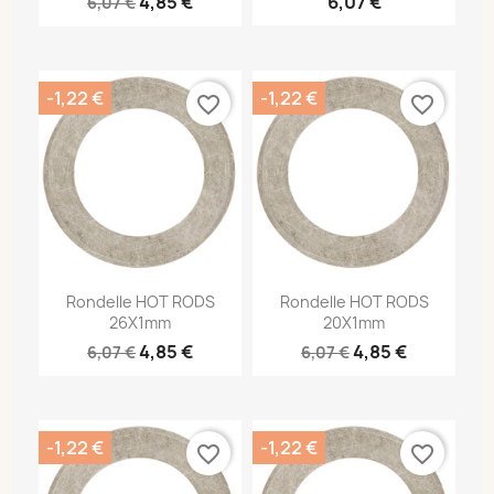
4,85 €
6,07 €
6,07 €
-1,22 €
-1,22 €
favorite_border
favorite_border
Rondelle HOT RODS
Rondelle HOT RODS
26X1mm
20X1mm
4,85 €
4,85 €
6,07 €
6,07 €
-1,22 €
-1,22 €
favorite_border
favorite_border