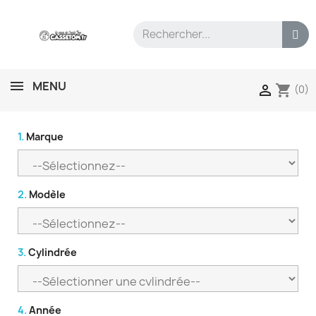
MENU
shopping_cart

(0)
1.
Marque
2.
Modèle
3.
Cylindrée
4.
Année