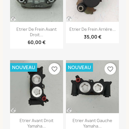
Etrier De Frein Avant
Etrier De Frein Arrière...
Droit...
35,00 €
60,00 €
NOUVEAU
NOUVEAU
favorite_border
favorite_border
Etrier Avant Droit
Etrier Avant Gauche
Yamaha...
Yamaha...