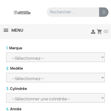
MENU
shopping_cart

(0)
1.
Marque
2.
Modèle
3.
Cylindrée
4.
Année