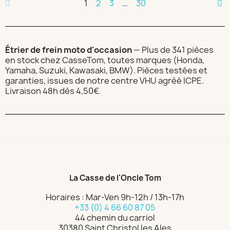
1
2
3
…
30
Étrier de frein moto d'occasion
— Plus de 341 pièces
en stock chez CasseTom, toutes marques (Honda,
Yamaha, Suzuki, Kawasaki, BMW). Pièces testées et
garanties, issues de notre centre VHU agréé ICPE.
Livraison 48h dès 4,50€.
La Casse de l'Oncle Tom
Horaires : Mar-Ven 9h-12h / 13h-17h
+33 (0) 4 66 60 87 05
44 chemin du carriol
30380 Saint Christol les Ales