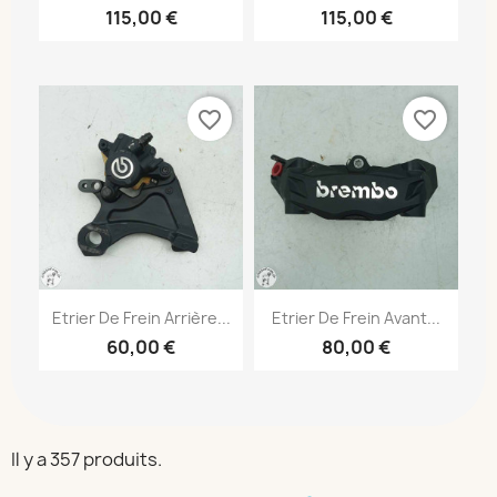
115,00 €
115,00 €
favorite_border
favorite_border
Etrier De Frein Arrière...
Etrier De Frein Avant...
60,00 €
80,00 €
Il y a 357 produits.