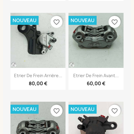
NOUVEAU
NOUVEAU
favorite_border
favorite_border
Etrier De Frein Arrière...
Etrier De Frein Avant...
80,00 €
60,00 €
NOUVEAU
NOUVEAU
favorite_border
favorite_border