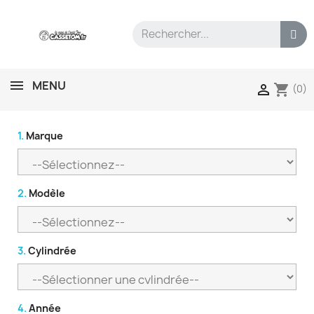
MENU
shopping_cart

(0)
1.
Marque
2.
Modèle
3.
Cylindrée
4.
Année