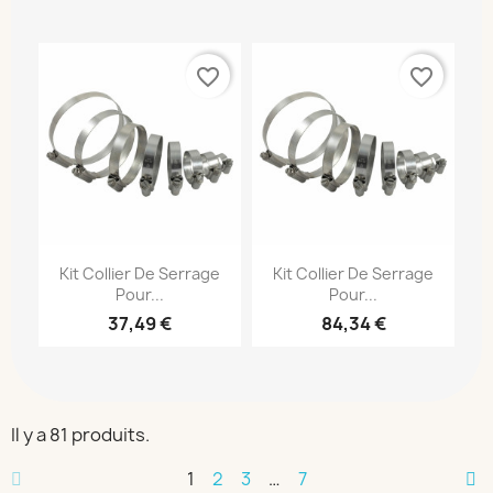
favorite_border
favorite_border
Kit Collier De Serrage
Kit Collier De Serrage
Pour...
Pour...
37,49 €
84,34 €
Il y a 81 produits.
1
2
3
…
7