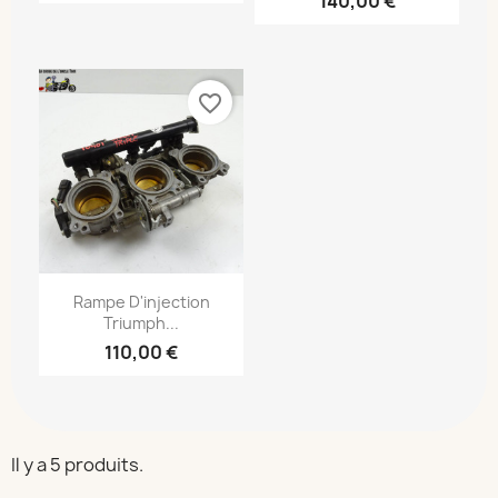
140,00 €
favorite_border
Rampe D'injection
Triumph...
110,00 €
Il y a 5 produits.