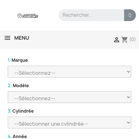
MENU
shopping_cart

(0)
1.
Marque
2.
Modèle
3.
Cylindrée
4.
Année