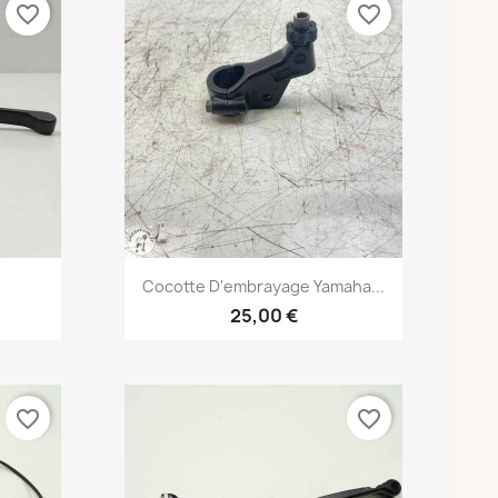
favorite_border
favorite_border
Aperçu rapide

Cocotte D'embrayage Yamaha...
25,00 €
favorite_border
favorite_border