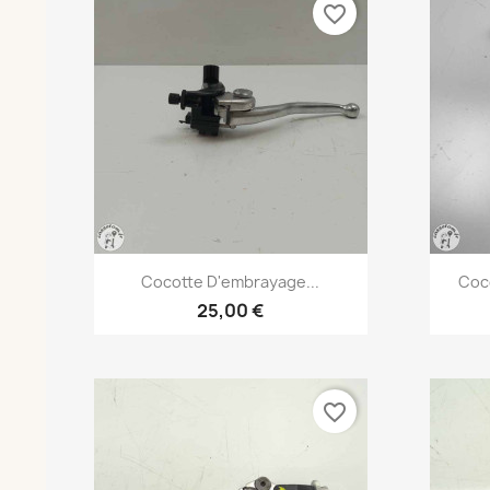
favorite_border
Aperçu rapide

Cocotte D'embrayage...
Coc
25,00 €
favorite_border