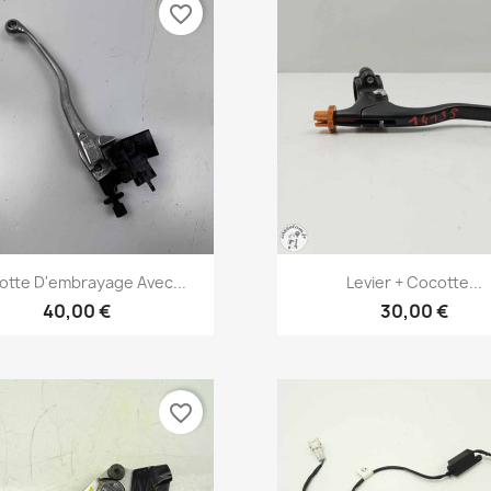
favorite_border
Aperçu rapide
Aperçu rapide


otte D'embrayage Avec...
Levier + Cocotte...
40,00 €
30,00 €
favorite_border