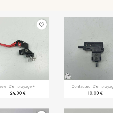
favorite_border
Aperçu rapide
Aperçu rapide


evier D'embrayage +...
Contacteur D'embrayag
24,00 €
10,00 €