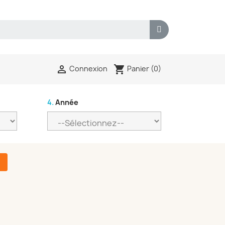
shopping_cart

Panier
(0)
Connexion
4.
Année