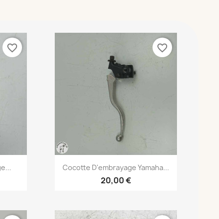
favorite_border
favorite_border
Aperçu rapide

e...
Cocotte D'embrayage Yamaha...
20,00 €