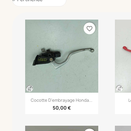
favorite_border
Aperçu rapide

Cocotte D'embrayage Honda...
L
50,00 €