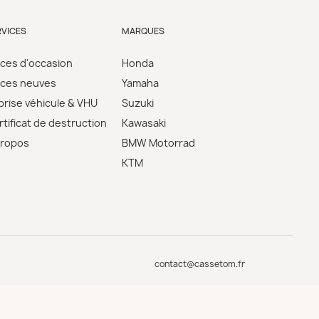
RVICES
MARQUES
èces d'occasion
Honda
èces neuves
Yamaha
prise véhicule & VHU
Suzuki
tificat de destruction
Kawasaki
propos
BMW Motorrad
KTM
contact@cassetom.fr