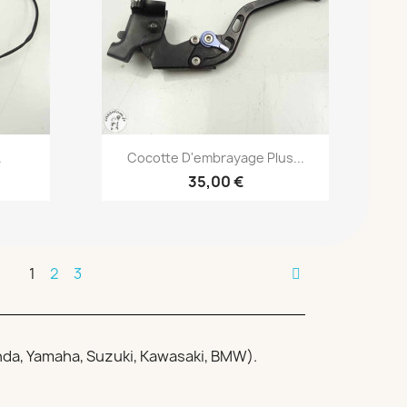
Aperçu rapide

.
Cocotte D'embrayage Plus...
35,00 €
1
2
3
da, Yamaha, Suzuki, Kawasaki, BMW).