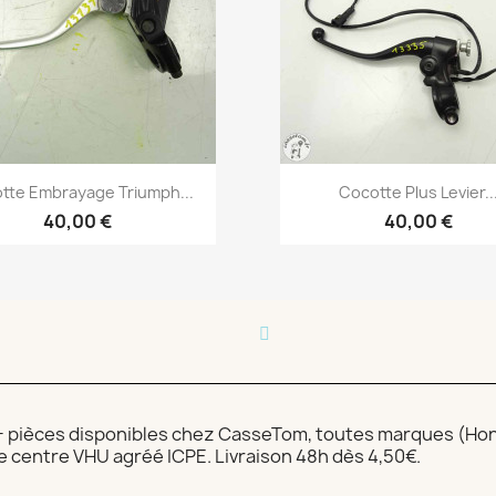
Aperçu rapide
Aperçu rapide


tte Embrayage Triumph...
Cocotte Plus Levier..
40,00 €
40,00 €
 pièces disponibles chez CasseTom, toutes marques (Hon
e centre VHU agréé ICPE. Livraison 48h dès 4,50€.