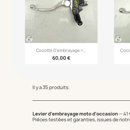
Aperçu rapide

Cocotte D'embrayage +...
Coco
60,00 €
Il y a 35 produits.
Levier d'embrayage moto d'occasion
— 41+
Pièces testées et garanties, issues de notr