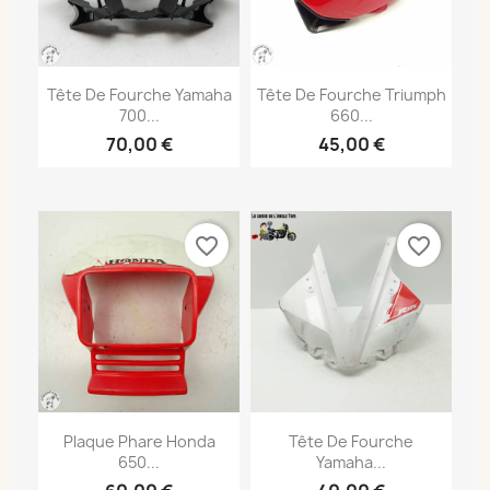
Tête De Fourche Yamaha
Tête De Fourche Triumph
700...
660...
70,00 €
45,00 €
favorite_border
favorite_border
Plaque Phare Honda
Tête De Fourche
650...
Yamaha...