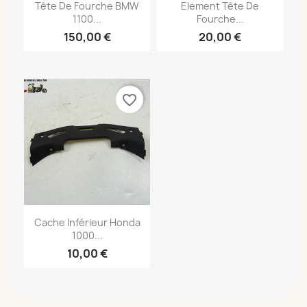
Tête De Fourche BMW
Element Tête De
1100...
Fourche...
150,00 €
20,00 €
favorite_border
Cache Inférieur Honda
1000...
10,00 €