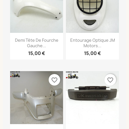
Demi Tête De Fourche
Entourage Optique JM
Gauche...
Motors...
15,00 €
15,00 €
favorite_border
favorite_border