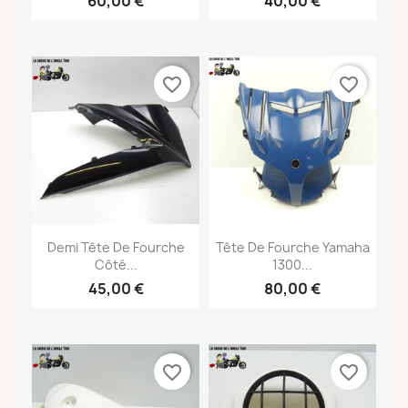
60,00 €
40,00 €
favorite_border
favorite_border
Demi Tête De Fourche
Tête De Fourche Yamaha
Côté...
1300...
45,00 €
80,00 €
favorite_border
favorite_border