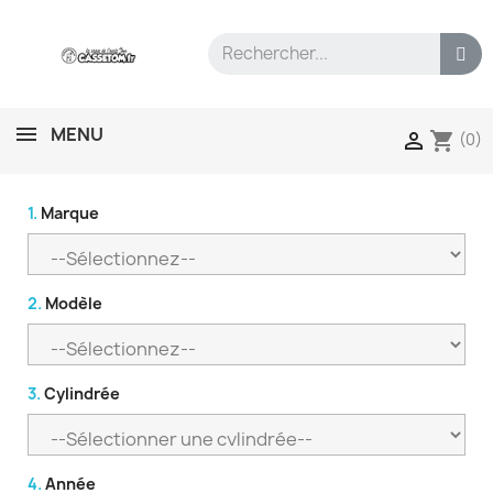
MENU
shopping_cart

(0)
1.
Marque
2.
Modèle
3.
Cylindrée
4.
Année