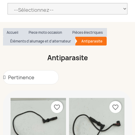
Accueil
Piece moto occasion
Pièces électriques
Éléments d'allumage et d'alternateur
Antiparasite
Antiparasite
favorite_border
favorite_border