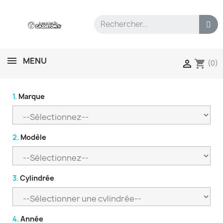
MENU
shopping_cart

(0)
1.
Marque
2.
Modèle
3.
Cylindrée
4.
Année