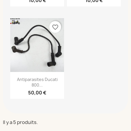
10,00 €
10,00 €
favorite_border
Antiparasites Ducati
800...
50,00 €
Il y a 5 produits.