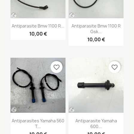
Antiparasite Bmw 1100 R...
Antiparasite Bmw 1100 R
Gsk...
10,00 €
10,00 €
favorite_border
favorite_border
Antiparasites Yamaha 560
Antiparasite Yamaha
T...
600...