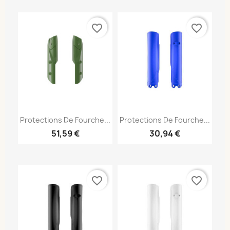
favorite_border
favorite_border
Protections De Fourche...
Protections De Fourche...
51,59 €
30,94 €
favorite_border
favorite_border