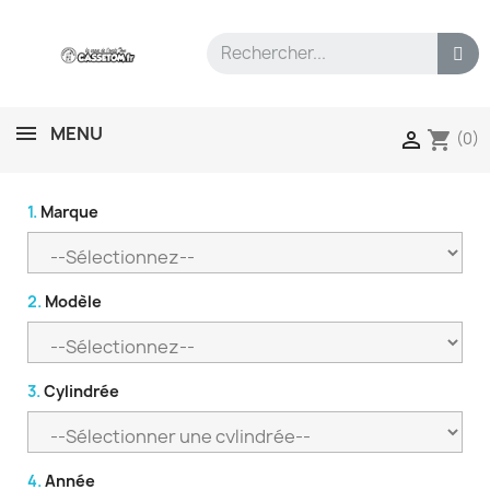
MENU
shopping_cart

(0)
1.
Marque
2.
Modèle
3.
Cylindrée
4.
Année