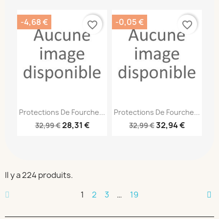
-4,68 €
-0,05 €
favorite_border
favorite_border
Protections De Fourche...
Protections De Fourche...
28,31 €
32,94 €
32,99 €
32,99 €
Il y a 224 produits.
1
2
3
…
19