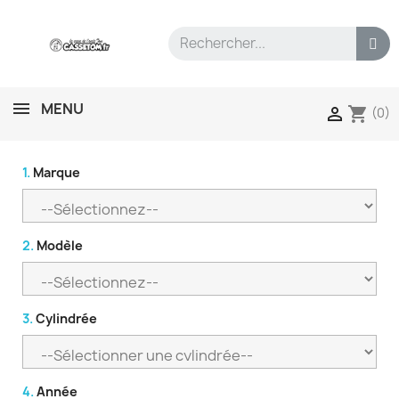
MENU
shopping_cart

(0)
1.
Marque
2.
Modèle
3.
Cylindrée
4.
Année