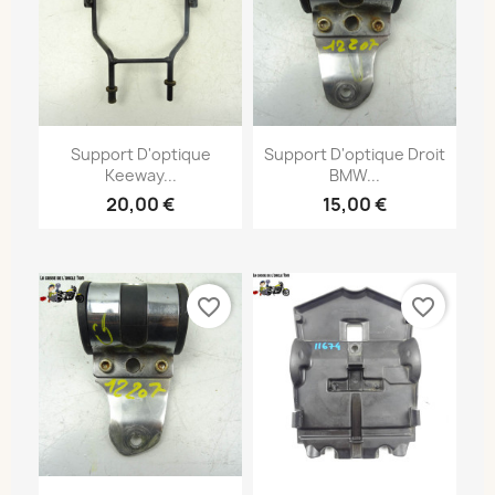
Support D'optique
Support D'optique Droit
Keeway...
BMW...
20,00 €
15,00 €
favorite_border
favorite_border