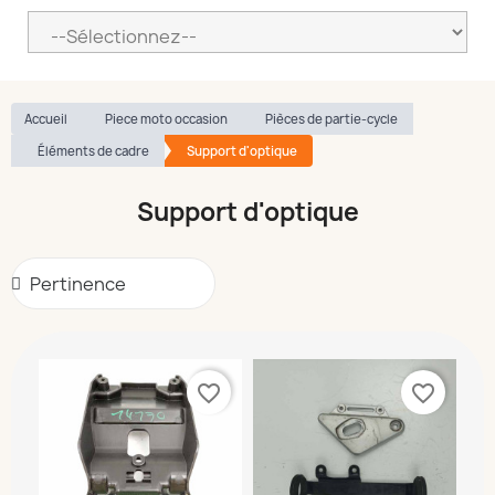
Accueil
Piece moto occasion
Pièces de partie-cycle
Éléments de cadre
Support d'optique
Support d'optique
favorite_border
favorite_border