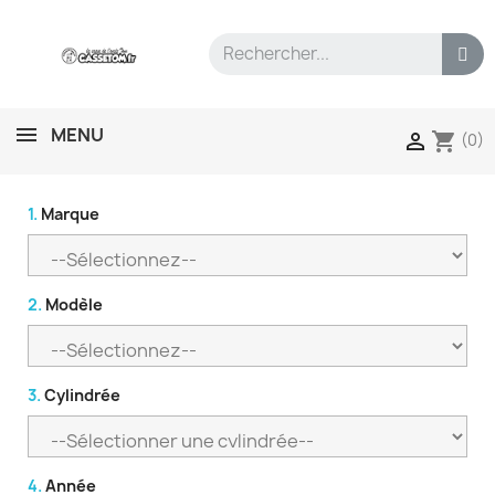
MENU
shopping_cart

(0)
1.
Marque
2.
Modèle
3.
Cylindrée
4.
Année