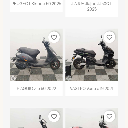
PEUGEOT Kisbee 50 2025
JIAJUE Jiajue JJ50QT
2025
favorite_border
favorite_border
PIAGGIO Zip 50 2022
VASTRO Vastro I9 2021
favorite_border
favorite_border