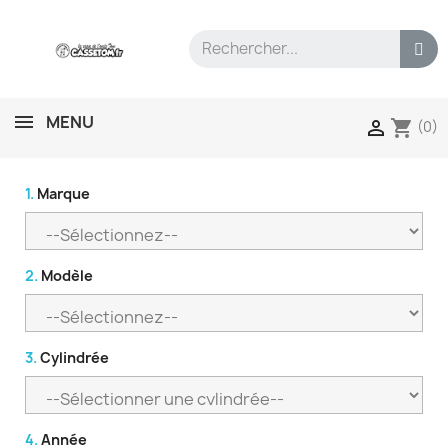
MENU
shopping_cart

(0)
1.
Marque
2.
Modèle
3.
Cylindrée
4.
Année