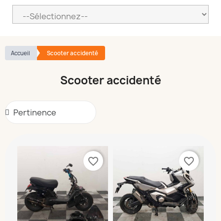
Accueil
Scooter accidenté
Scooter accidenté
favorite_border
favorite_border