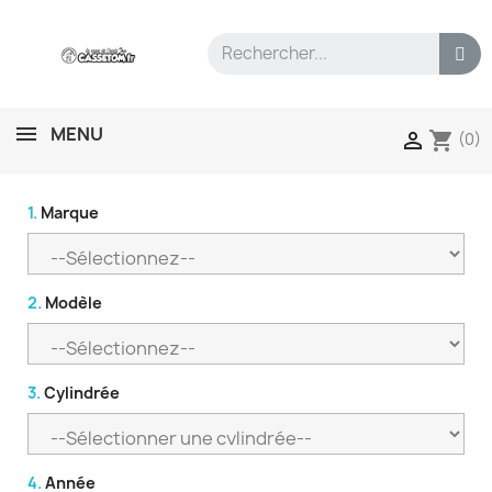
MENU
shopping_cart

(0)
1.
Marque
2.
Modèle
3.
Cylindrée
4.
Année