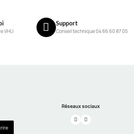
oi
Support
re VHU
Conseil technique 04 66 60 87 05
Réseaux sociaux
crire