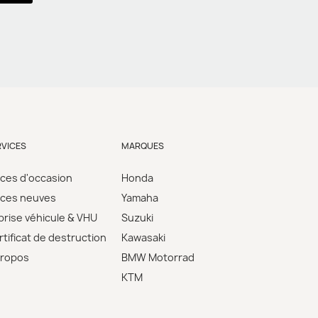
RVICES
MARQUES
èces d'occasion
Honda
èces neuves
Yamaha
prise véhicule & VHU
Suzuki
tificat de destruction
Kawasaki
propos
BMW Motorrad
KTM