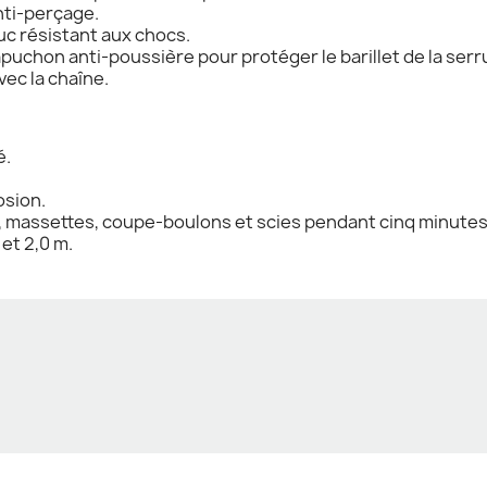
nti-perçage.
c résistant aux chocs.
apuchon anti-poussière pour protéger le barillet de la serr
vec la chaîne.
é.
osion.
, massettes, coupe-boulons et scies pendant cinq minutes
 et 2,0 m.