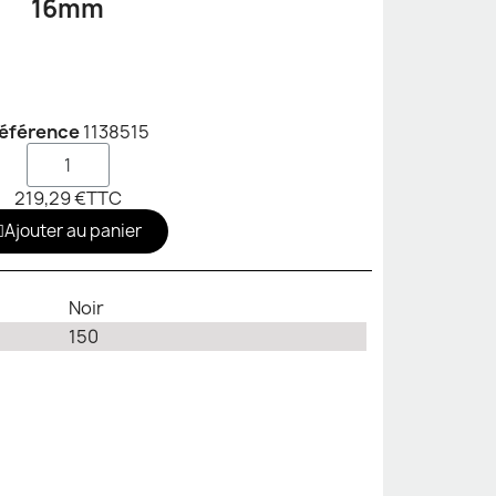
16mm
éférence
1138515
219,29 €
TTC
Ajouter au panier
Noir
150