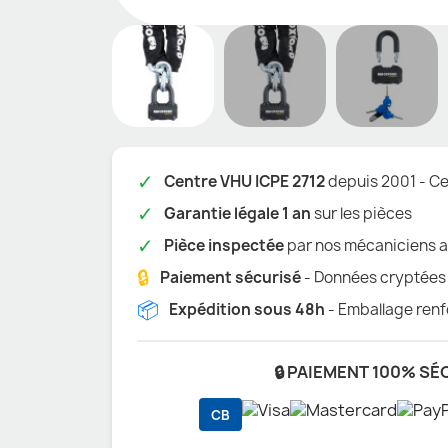
✓
Centre VHU ICPE 2712
depuis 2001 - Cer
✓
Garantie légale 1 an
sur les pièces
✓
Pièce inspectée
par nos mécaniciens a
🔒
Paiement sécurisé
- Données cryptées
📦
Expédition sous 48h
- Emballage renf
🔒 PAIEMENT 100% SÉ
CB