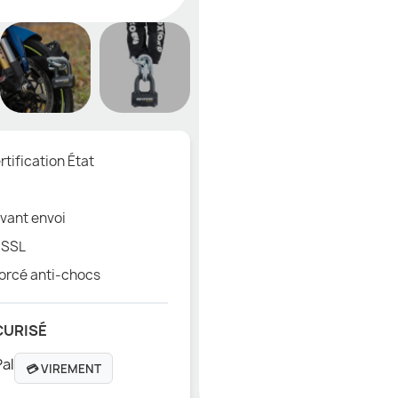
tification État
vant envoi
 SSL
orcé anti-chocs
CURISÉ
💳 VIREMENT