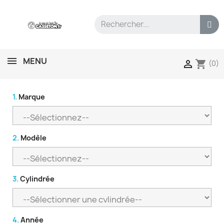
MENU
shopping_cart

(0)
1.
Marque
2.
Modèle
3.
Cylindrée
4.
Année