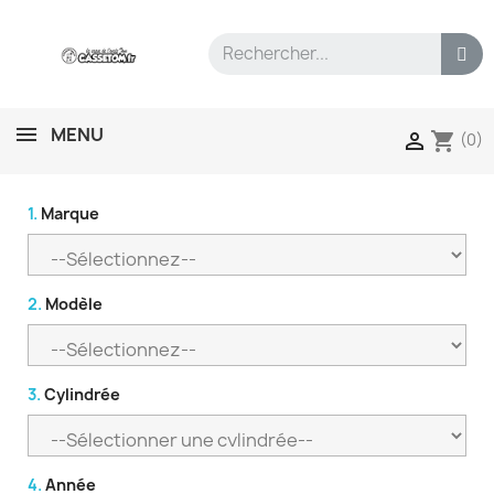
MENU
shopping_cart

(0)
1.
Marque
2.
Modèle
3.
Cylindrée
4.
Année