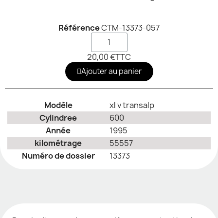
Référence
CTM-13373-057
20,00 €
TTC
Ajouter au panier
Modèle
xl v transalp
Cylindree
600
Année
1995
kilométrage
55557
Numéro de dossier
13373