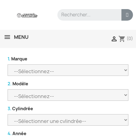
MENU
shopping_cart

(0)
1.
Marque
2.
Modèle
3.
Cylindrée
4.
Année