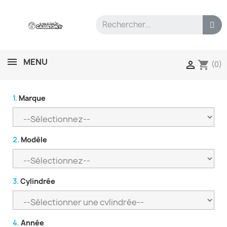
MENU
shopping_cart

(0)
1.
Marque
2.
Modèle
3.
Cylindrée
4.
Année