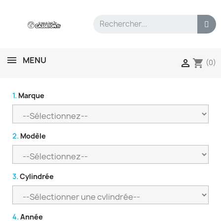
MENU
shopping_cart

(0)
1.
Marque
2.
Modèle
3.
Cylindrée
4.
Année