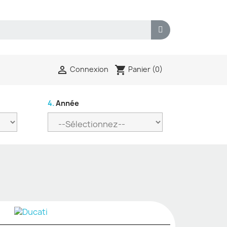
shopping_cart

Panier
(0)
Connexion
4.
Année