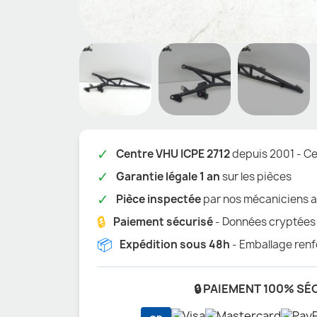
✓
Centre VHU ICPE 2712
depuis 2001 - Cer
✓
Garantie légale 1 an
sur les pièces
✓
Pièce inspectée
par nos mécaniciens a
🔒
Paiement sécurisé
- Données cryptées
📦
Expédition sous 48h
- Emballage renf
🔒 PAIEMENT 100% SÉ