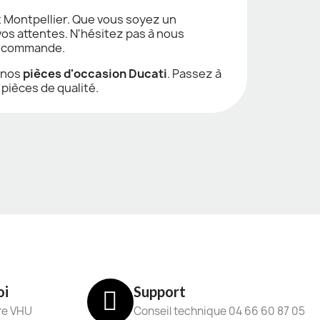
et Montpellier. Que vous soyez un
os attentes. N'hésitez pas à nous
ou commande.
à nos
pièces d'occasion Ducati
. Passez à
pièces de qualité.
oi
Support
re VHU
Conseil technique 04 66 60 87 05