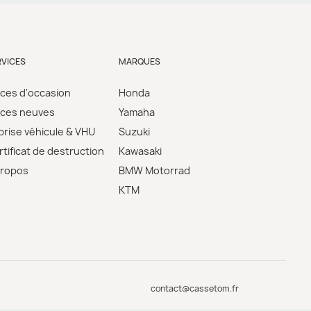
RVICES
MARQUES
èces d'occasion
Honda
èces neuves
Yamaha
prise véhicule & VHU
Suzuki
tificat de destruction
Kawasaki
propos
BMW Motorrad
KTM
contact@cassetom.fr