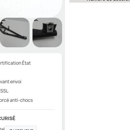
tification État
vant envoi
 SSL
orcé anti-chocs
CURISÉ