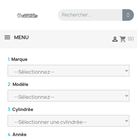
MENU
shopping_cart

(0)
1.
Marque
2.
Modèle
3.
Cylindrée
4.
Année