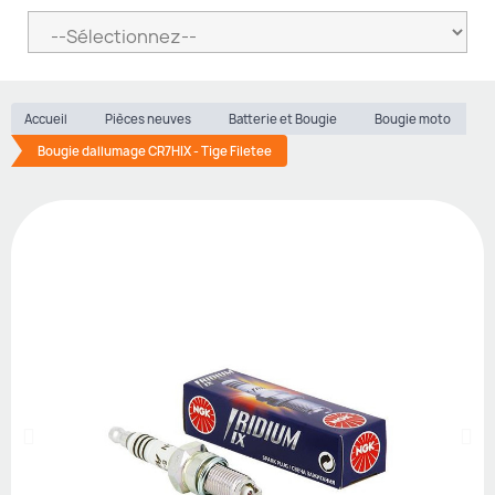
Accueil
Pièces neuves
Batterie et Bougie
Bougie moto
Bougie dallumage CR7HIX - Tige Filetee