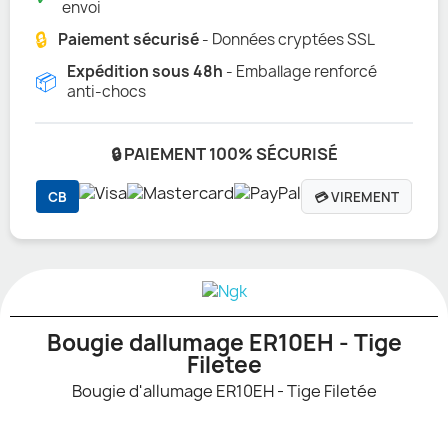
envoi
🔒
Paiement sécurisé
- Données cryptées SSL
Expédition sous 48h
- Emballage renforcé
📦
anti-chocs
🔒 PAIEMENT 100% SÉCURISÉ
CB
💳 VIREMENT
Bougie dallumage ER10EH - Tige
Filetee
Bougie d'allumage ER10EH - Tige Filetée