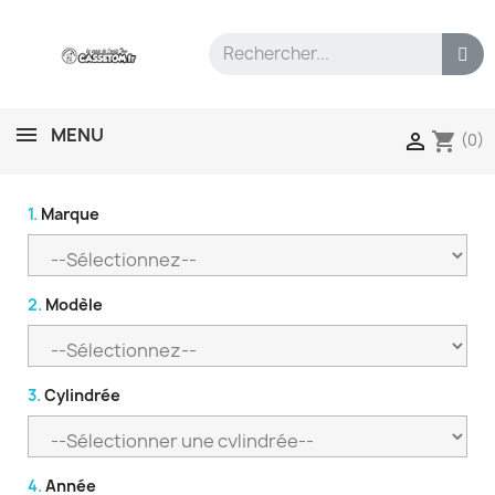
MENU
shopping_cart

(0)
1.
Marque
2.
Modèle
3.
Cylindrée
4.
Année