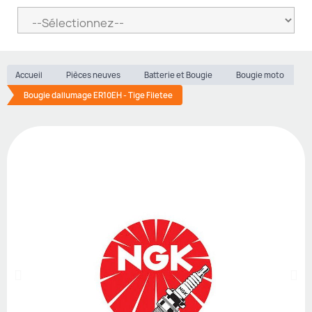
Accueil
Pièces neuves
Batterie et Bougie
Bougie moto
Bougie dallumage ER10EH - Tige Filetee