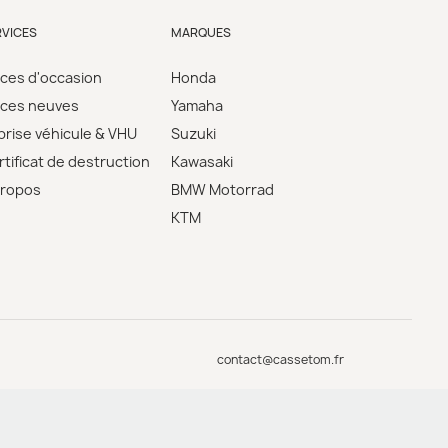
RVICES
MARQUES
èces d'occasion
Honda
èces neuves
Yamaha
prise véhicule & VHU
Suzuki
tificat de destruction
Kawasaki
propos
BMW Motorrad
KTM
contact@cassetom.fr