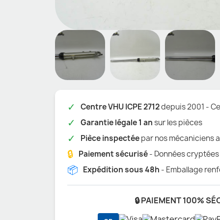
✓
Centre VHU ICPE 2712
depuis 2001 - Cer
✓
Garantie légale 1 an
sur les pièces
✓
Pièce inspectée
par nos mécaniciens a
🔒
Paiement sécurisé
- Données cryptées
📦
Expédition sous 48h
- Emballage renf
🔒 PAIEMENT 100% SÉ