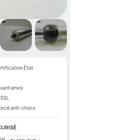
tification État
vant envoi
 SSL
orcé anti-chocs
CURISÉ