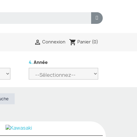
shopping_cart

Panier
(0)
Connexion
4.
Année
auche