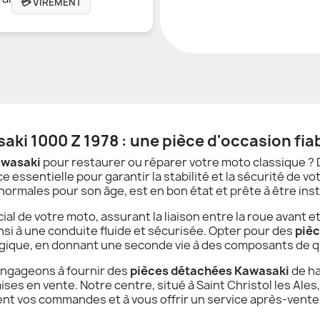
💳 VIREMENT
ki 1000 Z 1978 : une pièce d'occasion fia
awasaki
pour restaurer ou réparer votre moto classique ?
ce essentielle pour garantir la stabilité et la sécurité de vo
rmales pour son âge, est en bon état et prête à être inst
 de votre moto, assurant la liaison entre la roue avant et l
insi à une conduite fluide et sécurisée. Opter pour des
piè
gique, en donnant une seconde vie à des composants de qu
engageons à fournir des
pièces détachées Kawasaki
de ha
ses en vente. Notre centre, situé à Saint Christol les Ales
nt vos commandes et à vous offrir un service après-vente 