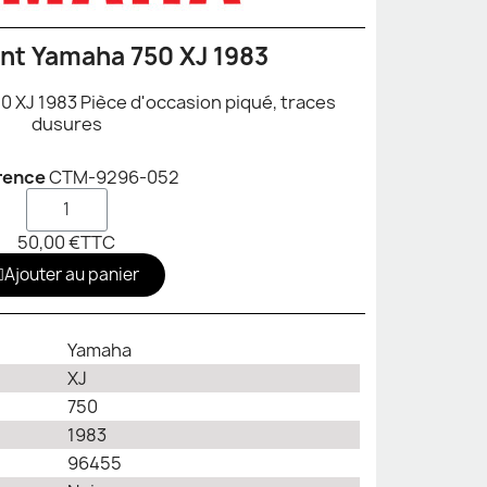
ant Yamaha 750 XJ 1983
0 XJ 1983 Pièce d'occasion piqué, traces
dusures
rence
CTM-9296-052
50,00 €
TTC
Ajouter au panier
Yamaha
XJ
750
1983
96455