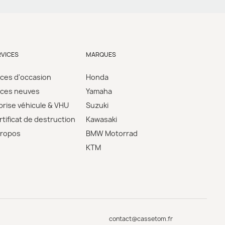
RVICES
MARQUES
èces d'occasion
Honda
èces neuves
Yamaha
prise véhicule & VHU
Suzuki
tificat de destruction
Kawasaki
propos
BMW Motorrad
KTM
contact@cassetom.fr