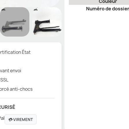
Couleur
Numéro de dossie
tification État
vant envoi
 SSL
orcé anti-chocs
CURISÉ
💳 VIREMENT