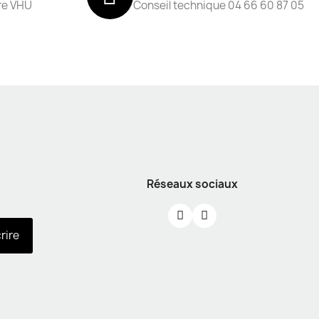
re VHU
Conseil technique 04 66 60 87 05
Réseaux sociaux
crire