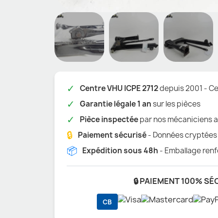
✓
Centre VHU ICPE 2712
depuis 2001 - Cer
✓
Garantie légale 1 an
sur les pièces
✓
Pièce inspectée
par nos mécaniciens a
🔒
Paiement sécurisé
- Données cryptées
📦
Expédition sous 48h
- Emballage renf
🔒 PAIEMENT 100% SÉ
CB