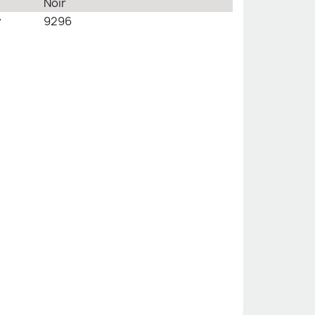
Noir
r
9296